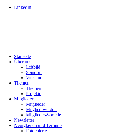
LinkedIn
Startseite
Über uns
Leitbild
Standort
Vorstand
Themen
Themen
Projekte
Mitglieder
Mitglieder
Mitglied werden
Mitglieder-Vorteile
Newsletter
Neuigkeiten und Termine
Fotogalerie